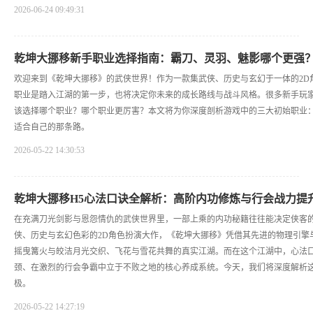
2026-06-24 09:49:31
乾坤大挪移新手职业选择指南：霸刀、灵羽、魅影哪个更强
欢迎来到《乾坤大挪移》的武侠世界！作为一款集武侠、历史与玄幻于一体的2D
职业是踏入江湖的第一步，也将决定你未来的成长路线与战斗风格。很多新手玩
该选择哪个职业？哪个职业更厉害？本文将为你深度剖析游戏中的三大初始职业
适合自己的那条路。
2026-05-22 14:30:53
乾坤大挪移H5心法口诀全解析：高阶内功修炼与行会战力提
在充满刀光剑影与恩怨情仇的武侠世界里，一部上乘的内功秘籍往往能决定侠客
侠、历史与玄幻色彩的2D角色扮演大作，《乾坤大挪移》凭借其先进的物理引擎
摇曳篝火与皎洁月光交织、飞花与雪花共舞的真实江湖。而在这个江湖中，心法
颈、在激烈的行会争霸中立于不败之地的核心养成系统。今天，我们将深度解析
极。
2026-05-22 14:27:19