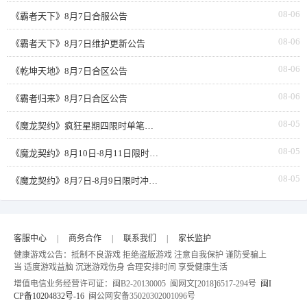
08-06
《霸者天下》8月7日合服公告
08-06
《霸者天下》8月7日维护更新公告
08-06
《乾坤天地》8月7日合区公告
08-06
《霸者归来》8月7日合区公告
08-05
《魔龙契约》疯狂星期四限时单笔返利
08-05
《魔龙契约》8月10日-8月11日限时活动累充
08-05
《魔龙契约》8月7日-8月9日限时冲榜活动
客服中心
|
商务合作
|
联系我们
|
家长监护
健康游戏公告：抵制不良游戏 拒绝盗版游戏 注意自我保护 谨防受骗上
当 适度游戏益脑 沉迷游戏伤身 合理安排时间 享受健康生活
增值电信业务经营许可证：闽B2-20130005 闽网文[2018]6517-294号
闽I
CP备10204832号-16
闽公网安备35020302001096号