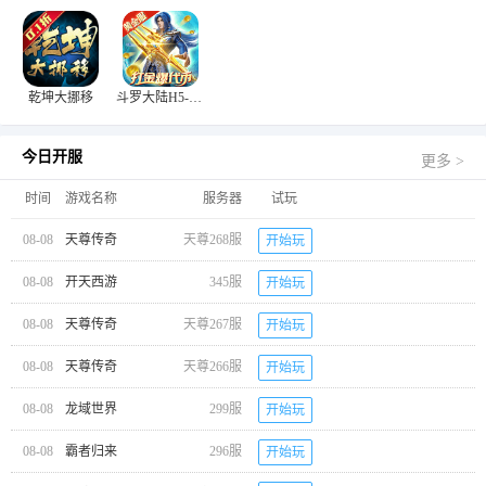
乾坤大挪移
斗罗大陆H5-极速黄金版
今日开服
更多 >
时间
游戏名称
服务器
试玩
08-08
天尊传奇
天尊268服
开始玩
08-08
开天西游
345服
开始玩
08-08
天尊传奇
天尊267服
开始玩
08-08
天尊传奇
天尊266服
开始玩
08-08
龙域世界
299服
开始玩
08-08
霸者归来
296服
开始玩