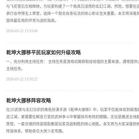
与飞花雪石交相辉映，为玩家构建了一个极具沉浸感的玄幻江湖。然而，想要在
表行会夺得无上荣誉，选择一个契合自身玩法的核心职业至关重要。本文将深度
提供最实用的开荒与进阶指南。
2026-05-22 13:53:00
乾坤大挪移平民玩家如何升级攻略
一、充分利用主线任务： 主线任务是游戏初期获取经验值的主要来源，通常提供
主线任务。
2026-05-22 13:50:22
乾坤大挪移阵容攻略
在2D武侠与玄幻交织的角色扮演手游《乾坤大挪移》中，玩家不仅能体验到摇曳
态江湖，更需要在瞬息万变的武林争斗中掌握排兵布阵的精髓。无论是推进主线
荣誉，一套合理的阵容搭配都是玩家克敌制胜的核心钥匙。本文将为大家深度剖
阵容体系，帮助各位大侠少走弯路。