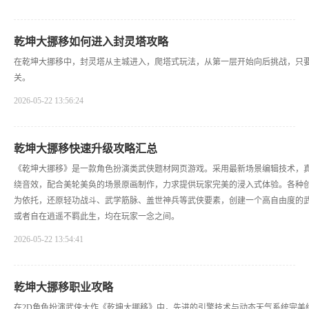
乾坤大挪移如何进入封灵塔攻略
在乾坤大挪移中，封灵塔从主城进入，爬塔式玩法，从第一层开始向后挑战，只
关。
2026-05-22 13:56:24
乾坤大挪移快速升级攻略汇总
《乾坤大挪移》是一款角色扮演类武侠题材网页游戏。采用最新场景编辑技术，
绕音效，配合美轮美奂的场景原画制作，力求提供玩家完美的浸入式体验。各种
为依托，还原轻功战斗、武学筋脉、盖世神兵等武侠要素，创建一个高自由度的
或者自在逍遥不羁此生，均在玩家一念之间。
2026-05-22 13:54:41
乾坤大挪移职业攻略
在2D角色扮演武侠大作《乾坤大挪移》中，先进的引擎技术与动态天气系统完美